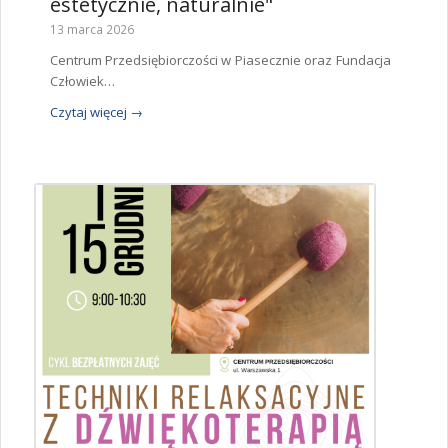
estetycznie, naturalnie"
13 marca 2026
Centrum Przedsiębiorczości w Piasecznie oraz Fundacja
Człowiek…
Czytaj więcej
→